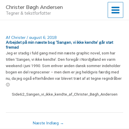
Gå
Christer Bøgh Andersen
til
Tegner & tekstforfatter
indholdet
Af
Christer
/
august 6, 2018
Arbejdet på min næste bog 'Sangen, vi ikke kendte' går støt
fremad
Jeg er stadig i fuld gang med min næste graphic novel, som har
titlen ‘Sangen, vi ikke kendte’. Den foregår i Nordjylland en varm
weekend i juni 1990. Som enhver anden dansk sommer indeholder
bogen en del regnscener – men dem er jeg heldigvis færdig med
nu, da jeg også efterhånden var blevet træt af at tegne regndråber
🙂
Side62_Sangen_vi_ikke_kendte_af_Christer_Bøgh_Andersen
Næste Indlæg
→