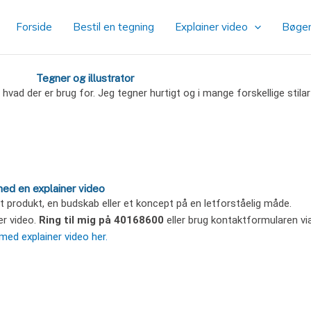
Forside
Bestil en tegning
Explainer video
Bøge
Tegner og illustrator
t, hvad der er brug for. Jeg tegner hurtigt og i mange forskellige stilar
med en explainer video
 et produkt, en budskab eller et koncept på en letforståelig måde.
ner video.
Ring til mig på 40168600
eller brug kontaktformularen vi
med explainer video her.