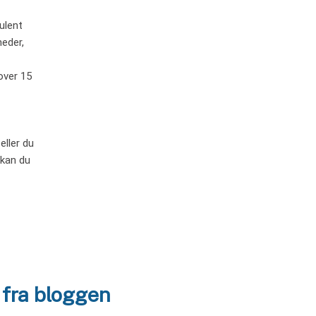
ulent
heder,
over 15
eller du
 kan du
 fra bloggen