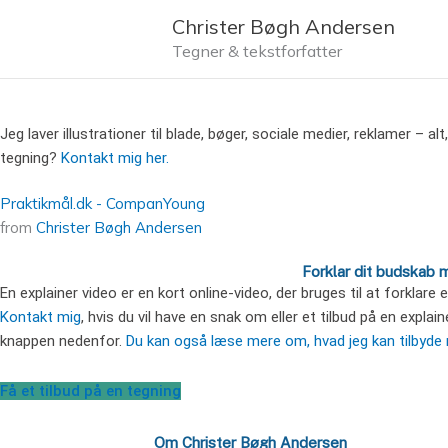
Gå
Christer Bøgh Andersen
til
Tegner & tekstforfatter
indholdet
Jeg laver illustrationer til blade, bøger, sociale medier, reklamer – al
tegning?
Kontakt mig her.
Praktikmål.dk - CompanYoung
from
Christer Bøgh Andersen
Forklar dit budskab 
En explainer video er en kort online-video, der bruges til at forklare
Kontakt mig
, hvis du vil have en snak om eller et tilbud på en explai
knappen nedenfor.
Du kan også læse mere om, hvad jeg kan tilbyde 
Få et tilbud på en tegning
Om Christer Bøgh Andersen